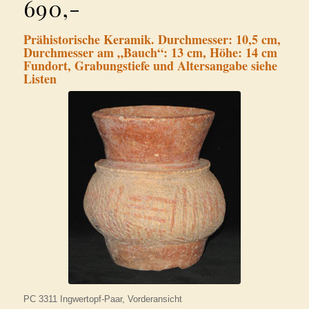
690,-
Prähistorische Keramik. Durchmesser: 10,5 cm,
Durchmesser am „Bauch“: 13 cm, Höhe: 14 cm
Fundort, Grabungstiefe und Altersangabe siehe
Listen
PC 3311 Ingwertopf-Paar, Vorderansicht