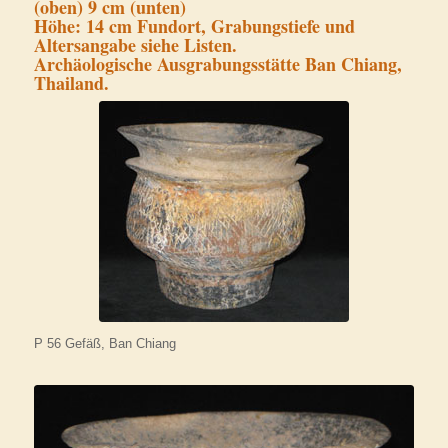
(oben) 9 cm (unten)
Höhe: 14 cm Fundort, Grabungstiefe und
Altersangabe siehe Listen.
Archäologische Ausgrabungsstätte Ban Chiang,
Thailand.
P 56 Gefäß, Ban Chiang