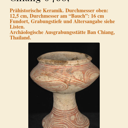
Prähistorische Keramik. Durchmesser oben:
12,5 cm, Durchmesser am “Bauch”: 16 cm
Fundort, Grabungstiefe und Altersangabe siehe
Listen.
Archäologische Ausgrabungsstätte Ban Chiang,
Thailand.