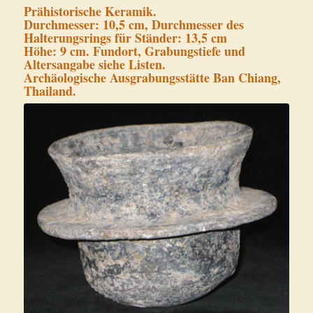
Prähistorische Keramik.
Durchmesser: 10,5 cm, Durchmesser des
Halterungsrings für Ständer: 13,5 cm
Höhe: 9 cm. Fundort, Grabungstiefe und
Altersangabe siehe Listen.
Archäologische Ausgrabungsstätte Ban Chiang,
Thailand.