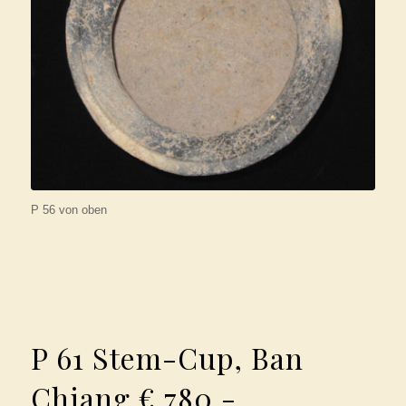
P 56 von oben
P 61 Stem-Cup, Ban
Chiang € 780,-