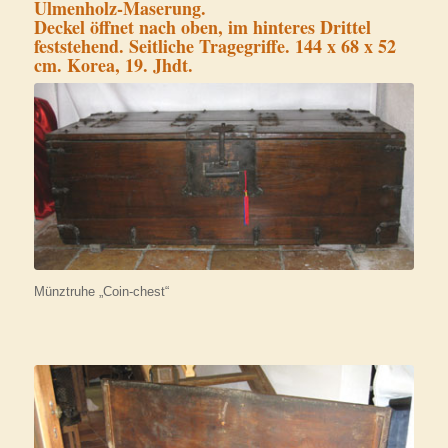
Ulmenholz-Maserung.
Deckel öffnet nach oben, im hinteres Drittel
feststehend. Seitliche Tragegriffe. 144 x 68 x 52
cm. Korea, 19. Jhdt.
Münztruhe „Coin-chest“