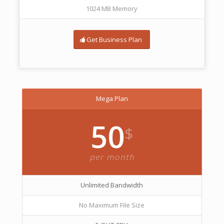
1024 MB Memory
Get Business Plan
Mega Plan
50
$
per month
Unlimited Bandwidth
No Maximum File Size