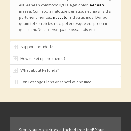
elit. Aenean commodo ligula eget dolor.
Aenean
massa. Cum sociis natoque penatibus et magnis dis
parturient montes,
nascetur
ridiculus mus. Donec
quam felis, ultricies nec, pellentesque eu, pretium
quis, sem. Nulla consequat massa quis enim.
Support Included?
How to set up the theme?
What about Refunds?
Can I change Plans or cancel at any time?
Start your no-strings-attached free trial! Your