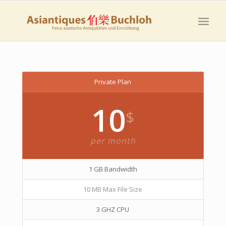
Private Plan
10
$
per month
1 GB Bandwidth
10 MB Max File Size
3 GHZ CPU