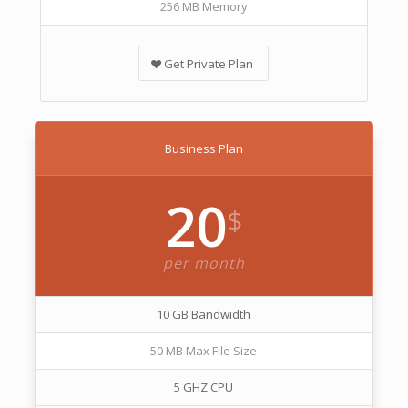
256 MB Memory
Get Private Plan
Business Plan
20
$
per month
10 GB Bandwidth
50 MB Max File Size
5 GHZ CPU