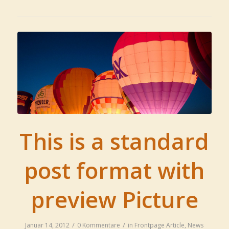
This is a standard
post format with
preview Picture
/
/
Januar 14, 2012
0 Kommentare
in
Frontpage Article
,
News