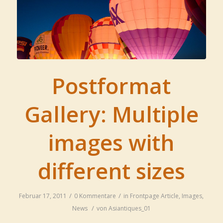
Postformat
Gallery: Multiple
images with
different sizes
/
/
Februar 17, 2011
0 Kommentare
in
Frontpage Article
,
Images
,
/
News
von
Asiantiques_01