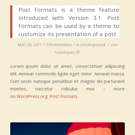
Post Formats is a theme feature
introduced with Version 3.1. Post
Formats can be used by a theme to
customize its presentation of a post.
/
/
/
März 28, 2011
0 Kommentare
in
Uncategorized
von
Asiantiques_01
Lorem ipsum dolor sit amet, consectetuer adipiscing
elit. Aenean commodo ligula eget dolor. Aenean massa.
Cum sociis natoque penatibus et magnis dis parturient
montes, nascetur ridiculus mus – more
on
WordPress.org: Post Formats