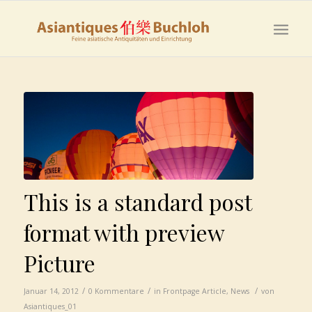
This is a standard post
format with preview
Picture
/
/
/
Januar 14, 2012
0 Kommentare
in
Frontpage Article
,
News
von
Asiantiques_01