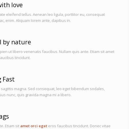
ith love
e eleifend tellus. Aenean leo ligula, porttitor eu, consequat
 ac, enim. Aliquam lorem ante, dapibus in.
l by nature
ien ut libero venenatis faucibus. Nullam quis ante. Etiam sit amet
faucibus tincidunt.
g Fast
sagittis magna. Sed consequat, leo eget bibendum sodales,
rsus nunc, quis gravida magna mi a libero.
lags
e. Etiam sit
amet orci eget
eros faucibus tincidunt. Donec vitae