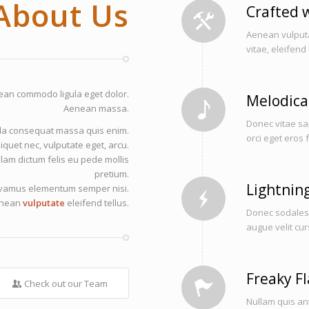
About Us
Crafted w
Aenean vulputat
vitae, eleifend
ean commodo ligula eget dolor.
Melodica
Aenean massa.
Donec vitae sap
la consequat massa quis enim.
orci eget eros 
liquet nec, vulputate eget, arcu.
ullam dictum felis eu pede mollis
pretium.
Lightnin
 Vivamus elementum semper nisi.
nean
vulputate
eleifend tellus.
Donec sodales 
augue velit cu
Freaky F
Check out our Team
Nullam quis ant