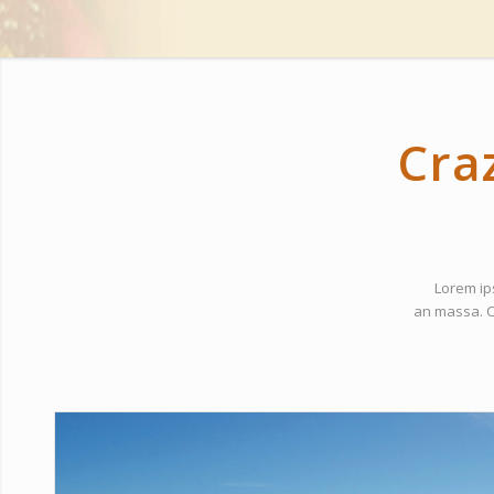
Craz
Lorem ips
an massa.