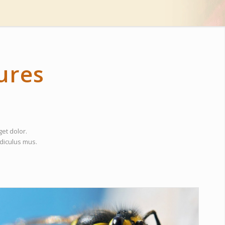
tures
et dolor.
diculus mus.