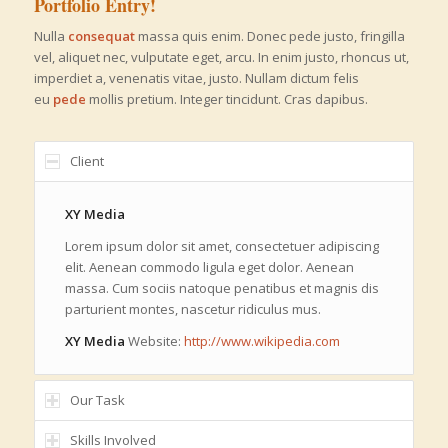
Portfolio Entry!
Nulla
consequat
massa quis enim. Donec pede justo, fringilla
vel, aliquet nec, vulputate eget, arcu. In enim justo, rhoncus ut,
imperdiet a, venenatis vitae, justo. Nullam dictum felis
eu
pede
mollis pretium. Integer tincidunt. Cras dapibus.
Client
XY Media
Lorem ipsum dolor sit amet, consectetuer adipiscing
elit. Aenean commodo ligula eget dolor. Aenean
massa. Cum sociis natoque penatibus et magnis dis
parturient montes, nascetur ridiculus mus.
XY Media
Website:
http://www.wikipedia.com
Our Task
Skills Involved